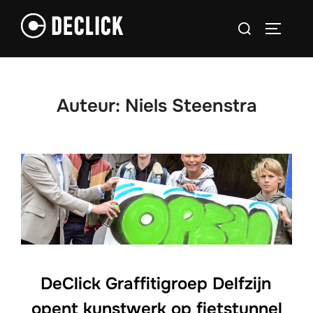
Ga
Zoek
naar
TOGGLE
naar:
de
inhoud
Auteur:
Niels Steenstra
DeClick Graffitigroep Delfzijn
opent kunstwerk op fietstunnel