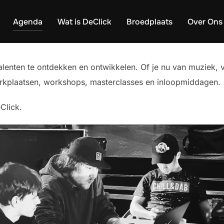
Agenda
Wat is DeClick
Broedplaats
Over Ons
enten te ontdekken en ontwikkelen. Of je nu van muziek, vi
 Werkplaatsen, workshops, masterclasses en inloopmiddagen.
Click.