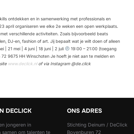
 skills ontdekken en in samenwerking met professionals en
3 april organiseren we elke 2e weken een open werkplaats.
et verschillende activiteiten. Zoals bijvoorbeeld beats
 DJ-en, fashion of art. Jij bepaalt wat je wilt doen of alleen
| 21 mei | 4 juni | 18 juni | 2 juli
19:00 – 21:00 (toegang
n 72 9675 HH Winschoten
Je hoeft je niet aan te melden en
site
www.declick.nl
of via Instagram @de.click
JN DECLICK
ONS ADRES
en jongeren in
Stichting Deinum / DeClick
 samen om talenten te
Bovenburen 72