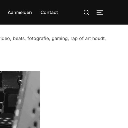
Zoek
Aanmelden
Contact
TOGGLE ZI
naar:
deo, beats, fotografie, gaming, rap of art houdt,