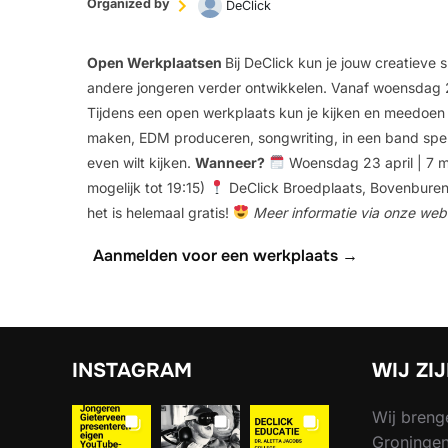
Organized by
DeClick
Open Werkplaatsen
Bij DeClick kun je jouw creatieve
andere jongeren verder ontwikkelen.
Vanaf woensdag 2
Tijdens een open werkplaats kun je kijken en meedoen m
maken, EDM produceren, songwriting, in een band spelen,
even wilt kijken.
Wanneer?
Woensdag 23 april | 7 mei 
mogelijk tot 19:15)
DeClick Broedplaats, Bovenbure
het is helemaal gratis!
Meer informatie via onze web
Aanmelden voor een werkplaats →
INSTAGRAM
WIJ ZI
Wij breng
Groningen