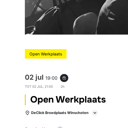
Open Werkplaats
02 jul
19:00
event_repeat
TOT
02 JUL, 21:00
2h
Open Werkplaats
DeClick Broedplaats Winschoten