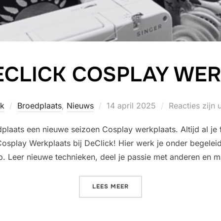
ECLICK COSPLAY WE
Geplaatst
ck
Broedplaats
,
Nieuws
14 april 2025
Reacties zijn 
op
plaats een nieuwe seizoen Cosplay werkplaats. Altijd al je 
splay Werkplaats bij DeClick! Hier werk je onder begeleid
 Leer nieuwe technieken, deel je passie met anderen en m
“START DECLICK COSPLAY
LEES MEER