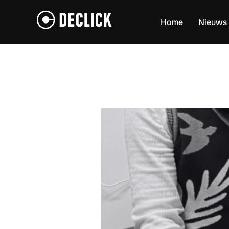
Ga
naar
Home
Nieuws
de
inhoud