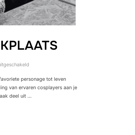
RKPLAATS
uitgeschakeld
favoriete personage tot leven
ing van ervaren cosplayers aan je
aak deel uit …
 WERKPLAATS”