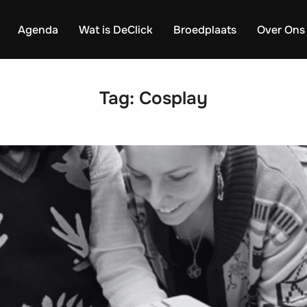
Agenda
Wat is DeClick
Broedplaats
Over Ons
Tag:
Cosplay