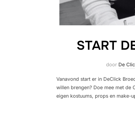
START D
door
De Cli
Vanavond start er in DeClick Broed
willen brengen? Doe mee met de Co
eigen kostuums, props en make-up.