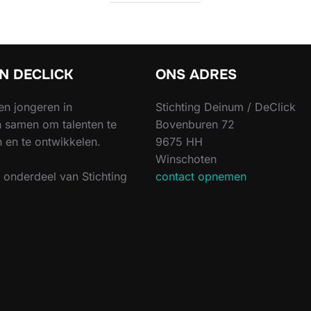
JN DECLICK
ONS ADRES
en jongeren in
Stichting Deinum / DeClick
 samen om talenten te
Bovenburen 72
 en te ontwikkelen.
9675 HH
Winschoten
s onderdeel van Stichting
contact opnemen