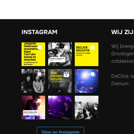
INSTAGRAM
WIJ ZI
Wij breng
Groningen
ontdekken
DeClick i
Deinum.
View on Instagram