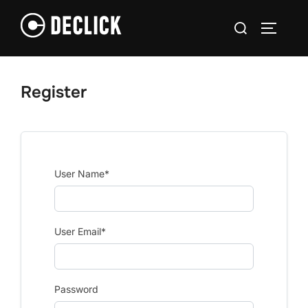
Ga
Zoek
naar
TOGGLE
naar:
de
inhoud
Register
User Name
*
User Email
*
Password