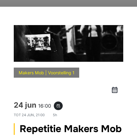
Makers Mob | Voorstelling 1
24 jun
16:00
event_repeat
TOT
24 JUN, 21:00
5h
Repetitie Makers Mob