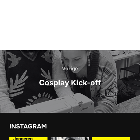
Bericht
navigatie
Vorige
Vorige
Cosplay Kick-off
INSTAGRAM