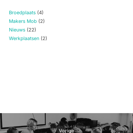
Broedplaats
(4)
Makers Mob
(2)
Nieuws
(22)
Werkplaatsen
(2)
Bericht
navigatie
Vorige
Vorige