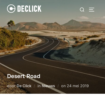
Ga
Zoek
naar
TOGGLE
naar:
de
inhoud
Desert Road
Geplaatst
door
De Click
in
Nieuws
on
24 mei 2019
op